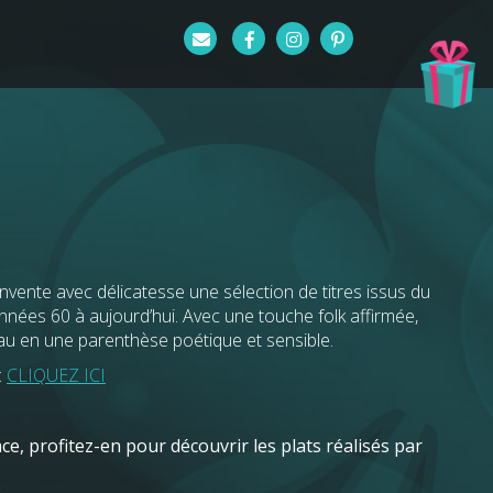
nvente avec délicatesse une sélection de titres issus du
nées 60 à aujourd’hui. Avec une touche folk affirmée,
u en une parenthèse poétique et sensible.
:
CLIQUEZ ICI
ce, profitez-en pour découvrir les plats réalisés par