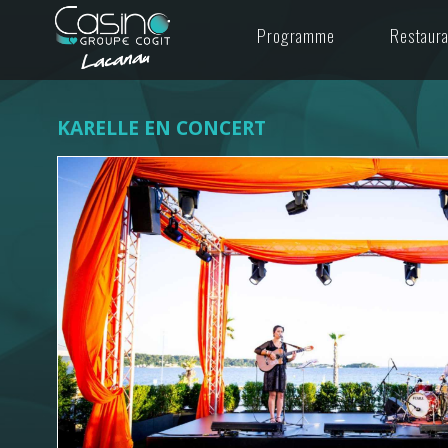
Programme
Restaur
KARELLE EN CONCERT