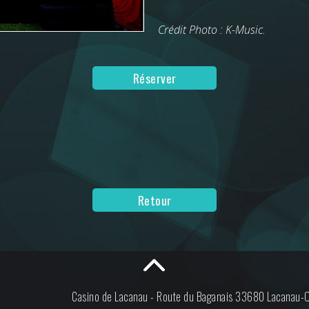
Crédit Photo : K-Music.
Réserver
Retour
Casino de Lacanau -
Route du Baganais
33680
Lacanau-