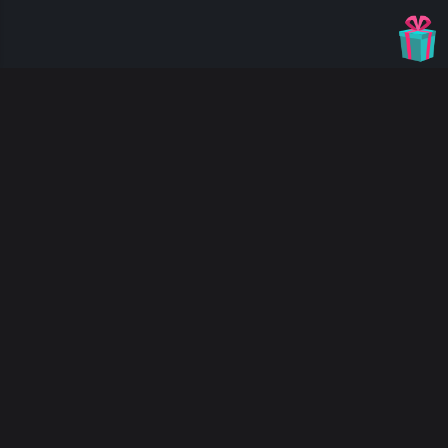
Casino de Lacanau
CRYPTOMONNAIE