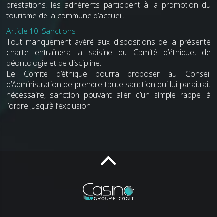
prestations, les adhérents participent à la promotion du
tourisme de la commune d’accueil.
Article 10. Sanctions
Tout manquement avéré aux dispositions de la présente
charte entraînera la saisine du Comité d’éthique, de
déontologie et de discipline.
Le Comité d’éthique pourra proposer au Conseil
d’Administration de prendre toute sanction qui lui paraîtrait
nécessaire, sanction pouvant aller d’un simple rappel à
l’ordre jusqu’à l’exclusion