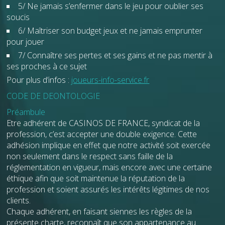
5/ Ne jamais s’enfermer dans le jeu pour oublier ses
soucis
6/ Maîtriser son budget jeux et ne jamais emprunter
pour jouer
7/ Connaître ses pertes et ses gains et ne pas mentir à
ses proches à ce sujet
Pour plus d’infos :
joueurs-info-service.fr
CODE DE DEONTOLOGIE
Préambule
Etre adhérent de CASINOS DE FRANCE, syndicat de la
profession, c’est accepter une double exigence. Cette
adhésion implique en effet que notre activité soit exercée
non seulement dans le respect sans faille de la
réglementation en vigueur, mais encore avec une certaine
éthique afin que soit maintenue la réputation de la
profession et soient assurés les intérêts légitimes de nos
clients.
Chaque adhérent, en faisant siennes les règles de la
présente charte, reconnaît que son appartenance au