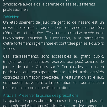
syndicat va au-delà de la défense de ses seuls intérêts
professionnels.
Définition
Un établissement de jeux d'argent et de hasard est un
univers de loisirs à la fois lieu de vie, de rencontres, de fête,
d'émotion... et de rêve. C'est une entreprise privée dont
l'exploitation, soumise à autorisation, a la particularité
d'être fortement réglementée et contrôlée par les Pouvoirs
Publics.
Ces établissements, sont accessibles au grand public,
(majeur pour les espaces réservés aux jeux) ouverts de
jour et de nuit et 7 jours sur 7. Certains, les casinos en
particulier, qui regroupent, de par la loi, trois activités
distinctes (l'animation spectacle, la restauration et le jeu),
contribuent activement à la promotion du tourisme et à
l'essor de leur commune d'implantation.
Article 1. Préserver la qualité des prestations
La qualité des prestations fournies est le gage le plus sûr
de la pérennité de la profession et de son développement