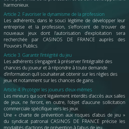
harmonieux.
Article 2. Favoriser le dynamisme de la profession
Les adhérents, dans le souci légitime de développer leur
entreprise et la profession, s’efforcent de trouver de
nouveaux jeux dont l’autorisation d’exploitation sera
recherchée par CASINOS DE FRANCE auprès des
Pouvoirs Publics.
Article 3. Garantir l’intégrité du jeu
Les adhérents s’engagent à préserver l’intégralité des
chances du joueur et à répondre à toute demande
d’information qu’il souhaiterait obtenir sur les règles des
jeux et notamment sur les chances de gains.
Article 4. Protéger les joueurs d’eux-mêmes
Les mineurs qui sont légalement interdits d’accès aux salles
de jeux, ne feront, en outre, l’objet d’aucune sollicitation
commerciale spécifique vers les jeux.
Une « charte de prévention aux risques d’abus de jeu »
du syndicat patronal CASINOS DE FRANCE précise les
modalités d’actions de prévention à l’abus de jeu.